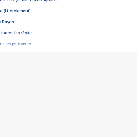
e (littéralement)
im Rayan
 toutes les règles
s les jeux vidéo
us choquant de Rockstar ? - Le scandale BULLY
e plus moche de Steam
du RÊVE tourne au CAUCHEMAR
pendant 8 heures
it… à tort
umiliés par un jeu vidéo
ire - Final Fantasy 8
ti un empire - Age of Empires