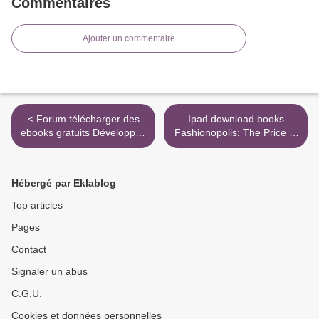
Commentaires
Ajouter un commentaire
< Forum télécharger des
Ipad download books
ebooks gratuits Développez
Fashionopolis: The Price of
vos facultés psychiques et
Fast Fashion--and the
spirituelles (French Edition)
Future of Clothes >
ePub
Hébergé par Eklablog
Top articles
Pages
Contact
Signaler un abus
C.G.U.
Cookies et données personnelles