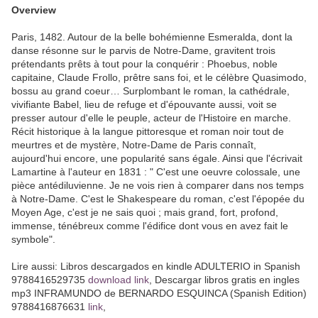
Overview
Paris, 1482. Autour de la belle bohémienne Esmeralda, dont la
danse résonne sur le parvis de Notre-Dame, gravitent trois
prétendants prêts à tout pour la conquérir : Phoebus, noble
capitaine, Claude Frollo, prêtre sans foi, et le célèbre Quasimodo,
bossu au grand coeur… Surplombant le roman, la cathédrale,
vivifiante Babel, lieu de refuge et d'épouvante aussi, voit se
presser autour d'elle le peuple, acteur de l'Histoire en marche.
Récit historique à la langue pittoresque et roman noir tout de
meurtres et de mystère, Notre-Dame de Paris connaît,
aujourd'hui encore, une popularité sans égale. Ainsi que l'écrivait
Lamartine à l'auteur en 1831 : " C'est une oeuvre colossale, une
pièce antédiluvienne. Je ne vois rien à comparer dans nos temps
à Notre-Dame. C'est le Shakespeare du roman, c'est l'épopée du
Moyen Age, c'est je ne sais quoi ; mais grand, fort, profond,
immense, ténébreux comme l'édifice dont vous en avez fait le
symbole".
Lire aussi: Libros descargados en kindle ADULTERIO in Spanish
9788416529735
download link
, Descargar libros gratis en ingles
mp3 INFRAMUNDO de BERNARDO ESQUINCA (Spanish Edition)
9788416876631
link
,