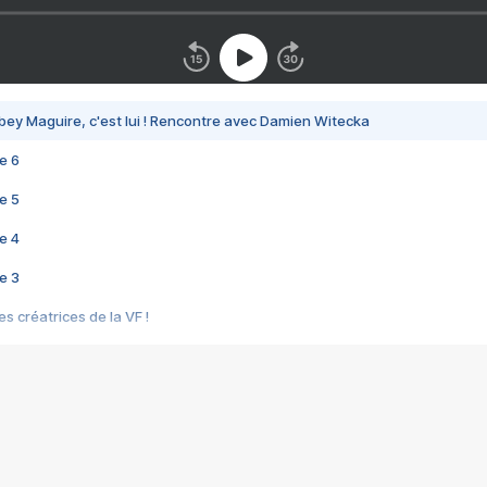
bey Maguire, c'est lui ! Rencontre avec Damien Witecka
e 6
e 5
e 4
e 3
s créatrices de la VF !
e 2
e 1
e Mektoub My Love arrive enfin ! Rencontre avec Shaïn Boumedine et Sal
i : après Toni en famille